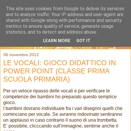
This site uses cookies from Google to deliver its services
and to analyze traffic. Your IP address and user-agent are
shared with Google along with performance and security
metrics to ensure quality of service, generate usage
statistics, and to detect and address abuse.
LEARN MORE
GOT IT
▼
06 novembre 2013
LE VOCALI: GIOCO DIDATTICO IN
POWER POINT (CLASSE PRIMA
SCUOLA PRIMARIA)
Per un veloce ripasso delle vocali e per verificare le
competenze dei bambini ho preparato questo semplice
gioco.
I bambini dovrano individuare fra i vari disegnni quelli che
cominciano per vocale. Se avranno indovinato sentiranno
un applauso in caso contrario il suono di una trombetta.
E' possibile, clicccando sull'immagine, sentirne anche il