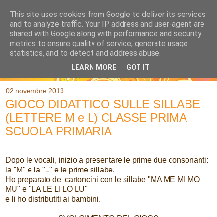
This site uses cookies from Google to deliver its services
and to analyze traffic. Your IP address and user-agent are
shared with Google along with performance and security
metrics to ensure quality of service, generate usage
statistics, and to detect and address abuse.
LEARN MORE
GOT IT
▼
02 novembre 2013
GIOCO DIDATTICO SULLE SILLABE
(LETTERE M e L) CLASSE PRIMA
SCUOLA PRIMARIA
Dopo le vocali, inizio a presentare le prime due consonanti:
la "M" e la "L" e le prime sillabe.
Ho preparato dei cartoncini con le sillabe "MA ME MI MO
MU" e "LA LE LI LO LU"
e li ho distributiti ai bambini.