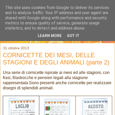
This site uses cookies from Google to deliver its services
and to analyze traffic. Your IP address and user-agent are
shared with Google along with performance and security
metrics to ensure quality of service, generate usage
statistics, and to detect and address abuse.
LEARN MORE
GOT IT
▼
31 ottobre 2013
CORNICETTE DEI MESI, DELLE
STAGIONI E DEGLI ANIMALI (parte 2)
Una serie di cornicette ispirate ai mesi ed alle stagioni, con
frasi, filastrocche e pensieri legati alla stagione
rappresentata.Sono presenti anche cornicette per realizzare
disegni di splendidi animali.