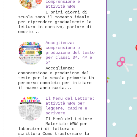
comprensione e
attività WRW
I primi giorni di
scuola sono il momento ideale
per riprendere gradualmente la
lettura in corsivo, parlare di
emozio...
Accoglienza:
comprensione e
produzione del testo
per classi 3ª, 4ª e
5ª
Accoglienza:
comprensione e produzione del
testo per la scuola primaria Un
percorso completo per iniziare
il nuovo anno scola...
Il Menù del Lettore:
attività WRW per
leggere, capire e
scrivere
Il Menù del Lettore
Materiale WRW per
laboratori di lettura e
scrittura Come trasformare la