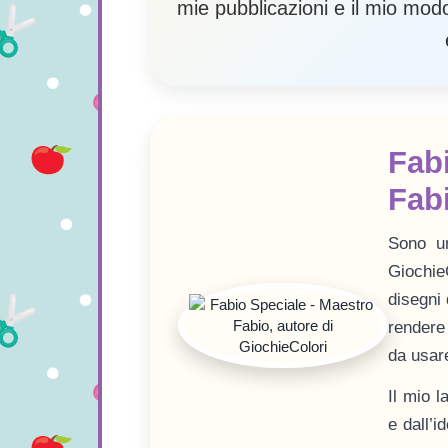
mie pubblicazioni e il mio modo
Fabi
Fab
Sono un
Giochie
disegni 
rendere 
da usar
Il mio l
e dall’