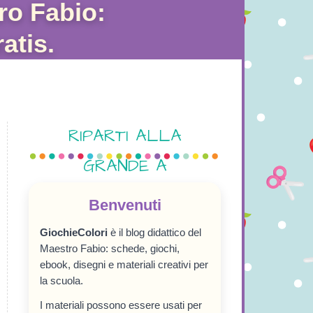
ro Fabio:
atis.
RIPARTI ALLA
GRANDE A
SETTEMBRE!
Benvenuti
GiochieColori
è il blog didattico del
Maestro Fabio: schede, giochi,
ebook, disegni e materiali creativi per
la scuola.
I materiali possono essere usati per