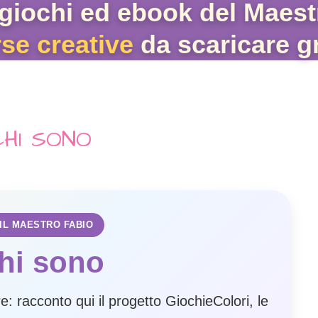
giochi ed ebook del Maest
rse creative
da scaricare gr
CHI SONO
 IL MAESTRO FABIO
hi sono
: racconto qui il progetto GiochieColori, le