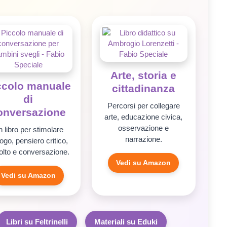
Arte, storia e
ccolo manuale
cittadinanza
di
Percorsi per collegare
onversazione
arte, educazione civica,
osservazione e
 libro per stimolare
narrazione.
logo, pensiero critico,
olto e conversazione.
Vedi su Amazon
Vedi su Amazon
Libri su Feltrinelli
Materiali su Eduki