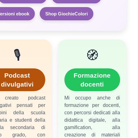
ersioni ebook
Shop GiochieColori
🎙️
🧭
Podcast
Formazione
divulgativi
docenti
creato podcast
Mi occupo anche di
lgativi pensati per
formazione per docenti,
bini della scuola
con percorsi dedicati alla
aria e studenti della
didattica digitale, alla
ola secondaria di
gamification, alla
mo grado, con
creazione di materiali