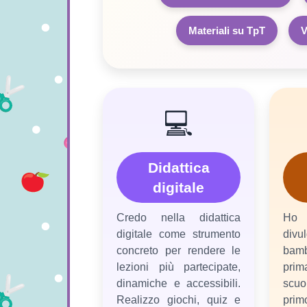
Materiali su TpT
V
💻
Didattica
digitale
Credo nella didattica
Ho 
digitale come strumento
divu
concreto per rendere le
bam
lezioni più partecipate,
prim
dinamiche e accessibili.
scu
Realizzo giochi, quiz e
pri