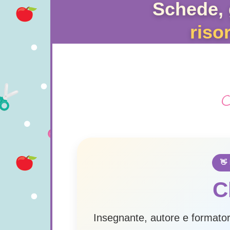
Schede, 
riso
👋
C
Insegnante, autore e formatore