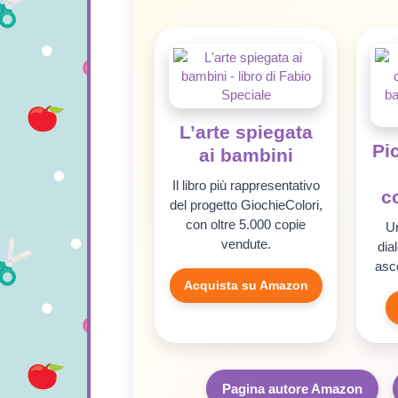
L’arte spiegata
Pi
ai bambini
Il libro più rappresentativo
c
del progetto GiochieColori,
con oltre 5.000 copie
Un
vendute.
dia
asc
Acquista su Amazon
Pagina autore Amazon