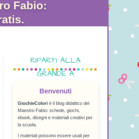
ro Fabio:
atis.
RIPARTI ALLA
GRANDE A
SETTEMBRE!
Benvenuti
GiochieColori
è il blog didattico del
Maestro Fabio: schede, giochi,
ebook, disegni e materiali creativi per
la scuola.
I materiali possono essere usati per