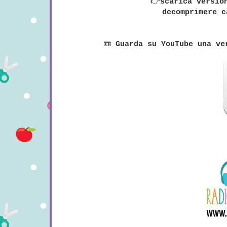
👉
scarica versio
decomprimere c
📼
Guarda su YouTube una ve