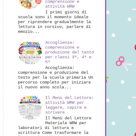
comprensione e
attività WRW
I primi giorni di
scuola sono il momento ideale
per riprendere gradualmente la
lettura in corsivo, parlare di
emozio...
Accoglienza:
comprensione e
produzione del testo
per classi 3ª, 4ª e
5ª
Accoglienza:
comprensione e produzione del
testo per la scuola primaria Un
percorso completo per iniziare
il nuovo anno scola...
Il Menù del Lettore:
attività WRW per
leggere, capire e
scrivere
Il Menù del Lettore
Materiale WRW per
laboratori di lettura e
scrittura Come trasformare la