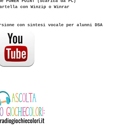
ne POWER POINT (Scarica da PC)
artella con Winzip o Winrar
rsione con sintesi vocale per alunni DSA