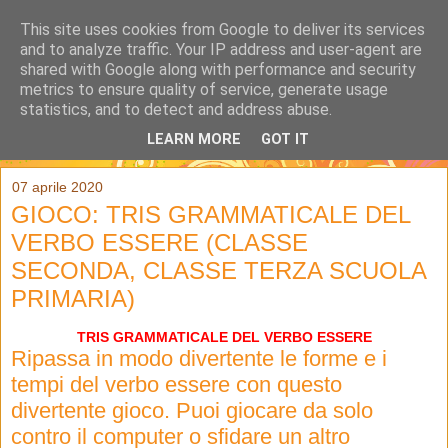
This site uses cookies from Google to deliver its services
and to analyze traffic. Your IP address and user-agent are
shared with Google along with performance and security
metrics to ensure quality of service, generate usage
statistics, and to detect and address abuse.
LEARN MORE
GOT IT
▼
07 aprile 2020
GIOCO: TRIS GRAMMATICALE DEL
VERBO ESSERE (CLASSE
SECONDA, CLASSE TERZA SCUOLA
PRIMARIA)
TRIS GRAMMATICALE DEL VERBO ESSERE
Ripassa in modo divertente le forme e i
tempi del verbo essere con questo
divertente gioco. Puoi giocare da solo
contro il computer o sfidare un altro