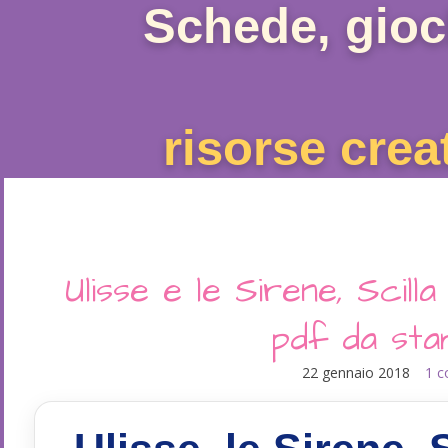
Schede, gioc
risorse crea
Ulisse e le Sirene, Scilla
pdf da st
22 gennaio 2018
1 