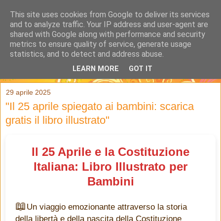
This site uses cookies from Google to deliver its services
and to analyze traffic. Your IP address and user-agent are
shared with Google along with performance and security
metrics to ensure quality of service, generate usage
statistics, and to detect and address abuse.
LEARN MORE
GOT IT
▼
29 aprile 2025
"Il 25 aprile spiegato ai bambini: scarica
gratis il libro illustrato"
Il 25 Aprile e la Costituzione
Italiana: Libro Illustrato per
Bambini
Un viaggio emozionante attraverso la storia
della libertà e della nascita della Costituzione