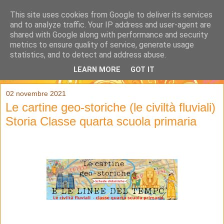
This site uses cookies from Google to deliver its services
and to analyze traffic. Your IP address and user-agent are
shared with Google along with performance and security
metrics to ensure quality of service, generate usage
statistics, and to detect and address abuse.
LEARN MORE
GOT IT
▼
02 novembre 2021
Le cartine geo-storiche (le civiltà fluviali)
Storia Classe quarta scuola primaria