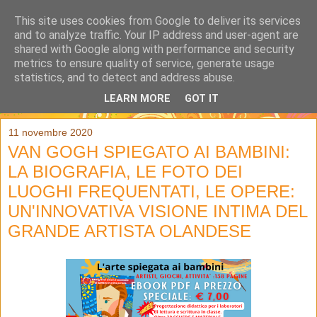
This site uses cookies from Google to deliver its services
and to analyze traffic. Your IP address and user-agent are
shared with Google along with performance and security
metrics to ensure quality of service, generate usage
statistics, and to detect and address abuse.
LEARN MORE
GOT IT
▼
11 novembre 2020
VAN GOGH SPIEGATO AI BAMBINI:
LA BIOGRAFIA, LE FOTO DEI
LUOGHI FREQUENTATI, LE OPERE:
UN'INNOVATIVA VISIONE INTIMA DEL
GRANDE ARTISTA OLANDESE