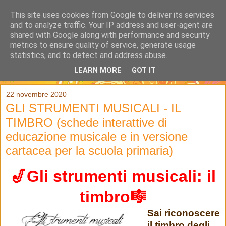
This site uses cookies from Google to deliver its services
and to analyze traffic. Your IP address and user-agent are
shared with Google along with performance and security
metrics to ensure quality of service, generate usage
statistics, and to detect and address abuse.
LEARN MORE
GOT IT
▼
22 novembre 2020
GLI STRUMENTI MUSICALI - IL
TIMBRO (schede interattive di
educazione musicale e in versione
cartacea per la scuola primaria)
🎷Gli strumenti musicali: il
timbro🎼
Sai riconoscere
il timbro degli