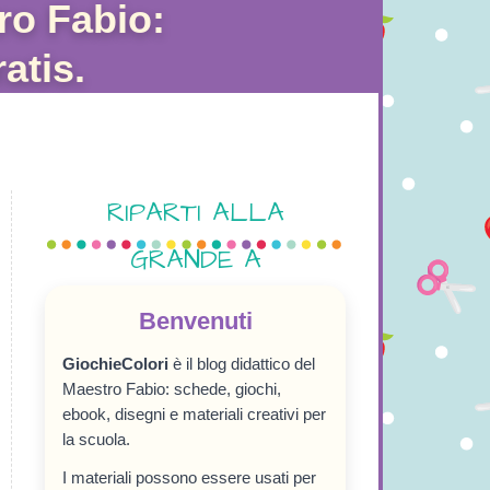
ro Fabio:
atis.
RIPARTI ALLA
GRANDE A
SETTEMBRE!
Benvenuti
GiochieColori
è il blog didattico del
Maestro Fabio: schede, giochi,
ebook, disegni e materiali creativi per
la scuola.
I materiali possono essere usati per