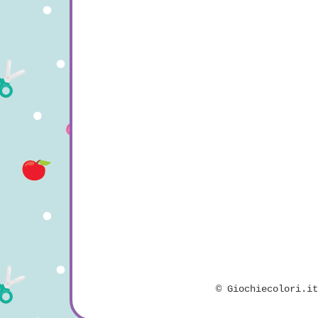
©
Giochiecolori.i