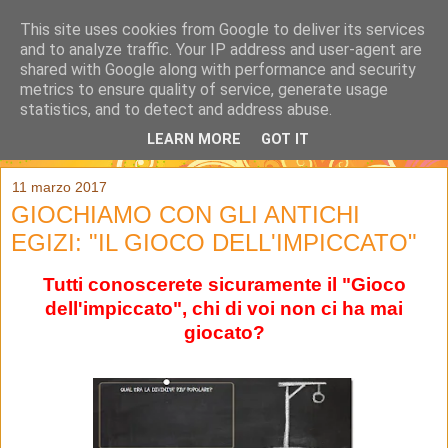
This site uses cookies from Google to deliver its services
and to analyze traffic. Your IP address and user-agent are
shared with Google along with performance and security
metrics to ensure quality of service, generate usage
statistics, and to detect and address abuse.
LEARN MORE
GOT IT
▼
11 marzo 2017
GIOCHIAMO CON GLI ANTICHI
EGIZI: "IL GIOCO DELL'IMPICCATO"
Tutti conoscerete sicuramente il "Gioco
dell'impiccato", chi di voi non ci ha mai
giocato?