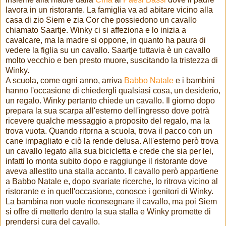
lavora in un ristorante. La famiglia va ad abitare vicino alla
casa di zio Siem e zia Cor che possiedono un cavallo
chiamato Saartje. Winky ci si affeziona e lo inizia a
cavalcare, ma la madre si oppone, in quanto ha paura di
vedere la figlia su un cavallo. Saartje tuttavia è un cavallo
molto vecchio e ben presto muore, suscitando la tristezza di
Winky.
A scuola, come ogni anno, arriva
Babbo Natale
e i bambini
hanno l'occasione di chiedergli qualsiasi cosa, un desiderio,
un regalo. Winky pertanto chiede un cavallo. Il giorno dopo
prepara la sua scarpa all'esterno dell'ingresso dove potrà
ricevere qualche messaggio a proposito del regalo, ma la
trova vuota. Quando ritorna a scuola, trova il pacco con un
cane impagliato e ciò la rende delusa. All'esterno però trova
un cavallo legato alla sua bicicletta e crede che sia per lei,
infatti lo monta subito dopo e raggiunge il ristorante dove
aveva allestito una stalla accanto. Il cavallo però appartiene
a Babbo Natale e, dopo svariate ricerche, lo ritrova vicino al
ristorante e in quell'occasione, conosce i genitori di Winky.
La bambina non vuole riconsegnare il cavallo, ma poi Siem
si offre di metterlo dentro la sua stalla e Winky promette di
prendersi cura del cavallo.