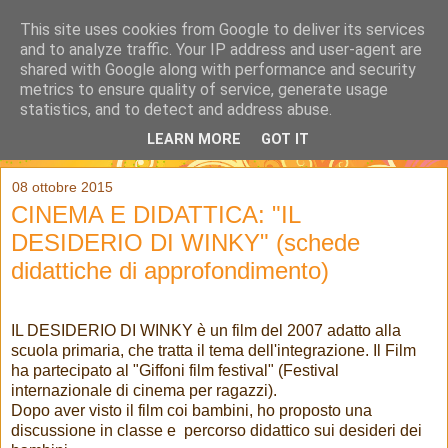
This site uses cookies from Google to deliver its services
and to analyze traffic. Your IP address and user-agent are
shared with Google along with performance and security
metrics to ensure quality of service, generate usage
statistics, and to detect and address abuse.
LEARN MORE
GOT IT
▼
08 ottobre 2015
CINEMA E DIDATTICA: "IL
DESIDERIO DI WINKY" (schede
didattiche di approfondimento)
IL DESIDERIO DI WINKY è un film del 2007 adatto alla
scuola primaria, che tratta il tema dell'integrazione. Il Film
ha partecipato al "Giffoni film festival" (Festival
internazionale di cinema per ragazzi).
Dopo aver visto il film coi bambini, ho proposto una
discussione in classe e percorso didattico sui desideri dei