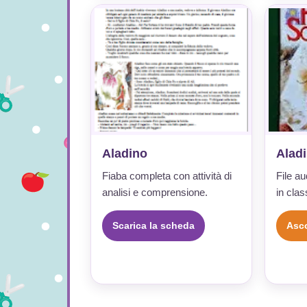
Aladino
Alad
Fiaba completa con attività di
File au
analisi e comprensione.
in clas
Scarica la scheda
Asco