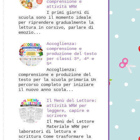
comprensione e
attività WRW
I primi giorni di
scuola sono il momento ideale
per riprendere gradualmente la
lettura in corsivo, parlare di
emozio...
Accoglienza:
comprensione e
produzione del testo
per classi 3ª, 4ª e
5ª
Accoglienza:
comprensione e produzione del
testo per la scuola primaria Un
percorso completo per iniziare
il nuovo anno scola...
Il Menù del Lettore:
attività WRW per
leggere, capire e
scrivere
Il Menù del Lettore
Materiale WRW per
laboratori di lettura e
scrittura Come trasformare la