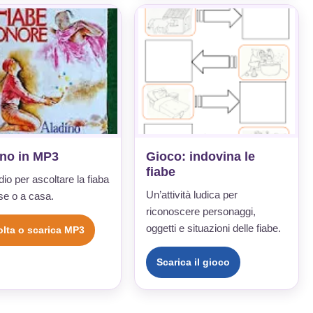
ino in MP3
Gioco: indovina le
fiabe
dio per ascoltare la fiaba
Un’attività ludica per
se o a casa.
riconoscere personaggi,
oggetti e situazioni delle fiabe.
lta o scarica MP3
Scarica il gioco