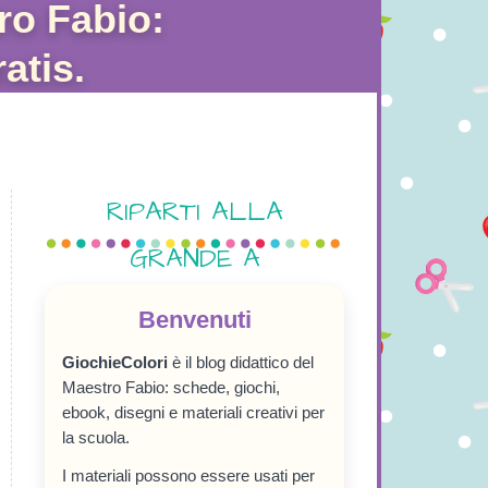
ro Fabio:
atis.
RIPARTI ALLA
GRANDE A
SETTEMBRE!
Benvenuti
GiochieColori
è il blog didattico del
Maestro Fabio: schede, giochi,
ebook, disegni e materiali creativi per
la scuola.
I materiali possono essere usati per