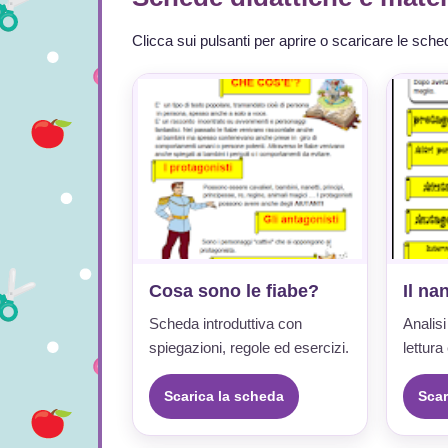
Clicca sui pulsanti per aprire o scaricare le sched
Cosa sono le fiabe?
Il na
Scheda introduttiva con
Analisi
spiegazioni, regole ed esercizi.
lettur
Scarica la scheda
Scar