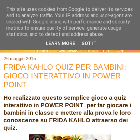
This site uses cookies from Google to deliver its services
and to analyze traffic. Your IP address and user-agent are
shared with Google along with performance and security
metrics to ensure quality of service, generate usage
statistics, and to detect and address abuse.
LEARN MORE
GOT IT
▼
26 maggio 2015
FRIDA KAHLO QUIZ PER BAMBINI:
GIOCO INTERATTIVO IN POWER
POINT
Ho realizzato questo semplice gioco a quiz
interattivo in POWER POINT per far giocare i
bambini in classe e mettere alla prova le loro
conoscenze su FRIDA KAHLO attraerso dei
quiz.