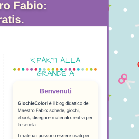
ro Fabio:
atis.
RIPARTI ALLA
GRANDE A
SETTEMBRE!
Benvenuti
GiochieColori
è il blog didattico del
Maestro Fabio: schede, giochi,
ebook, disegni e materiali creativi per
la scuola.
I materiali possono essere usati per