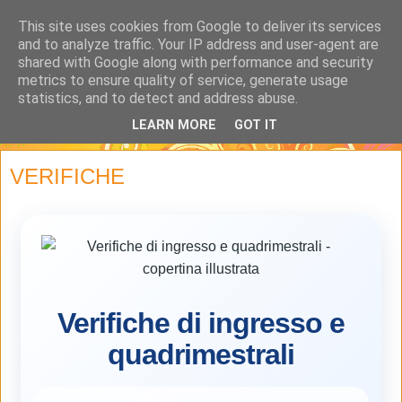
This site uses cookies from Google to deliver its services
and to analyze traffic. Your IP address and user-agent are
shared with Google along with performance and security
metrics to ensure quality of service, generate usage
statistics, and to detect and address abuse.
LEARN MORE
GOT IT
▼
VERIFICHE
Verifiche di ingresso e
quadrimestrali