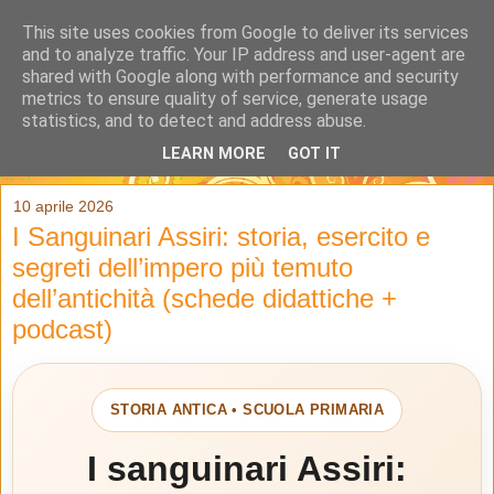
This site uses cookies from Google to deliver its services
and to analyze traffic. Your IP address and user-agent are
shared with Google along with performance and security
metrics to ensure quality of service, generate usage
statistics, and to detect and address abuse.
LEARN MORE
GOT IT
▼
10 aprile 2026
I Sanguinari Assiri: storia, esercito e
segreti dell’impero più temuto
dell’antichità (schede didattiche +
podcast)
STORIA ANTICA • SCUOLA PRIMARIA
I sanguinari Assiri: