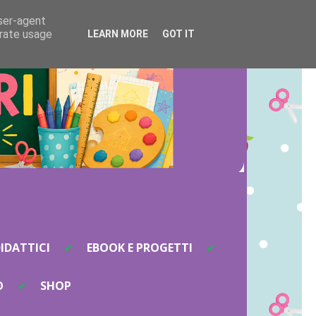
user-agent
erate usage
LEARN MORE
GOT IT
IDATTICI
EBOOK E PROGETTI
O
SHOP