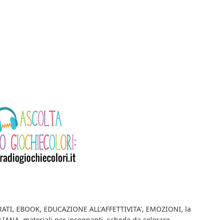
RATI
,
EBOOK
,
EDUCAZIONE ALL'AFFETTIVITA'
,
EMOZIONI
,
la
LIANA
,
materiali per insegnanti
,
schede da colorare