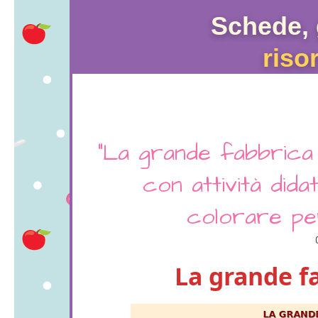
Schede, 
riso
"La grande fabbrica 
con attività dida
colorare per
La grande fa