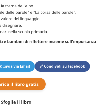
la trama dell'albo.
zle delle parole" e "La corsa delle parole".
l valore del linguaggio.
e disegnare.
inari nella scuola primaria.
i e bambini di riflettere insieme sull'importanza
️ Invia via Email
🔗 Condividi su Facebook
rica il libro gratis
 Sfoglia il libro