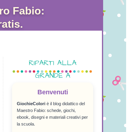
ro Fabio:
atis.
RIPARTI ALLA
GRANDE A
SETTEMBRE!
Benvenuti
GiochieColori
è il blog didattico del
Maestro Fabio: schede, giochi,
ebook, disegni e materiali creativi per
la scuola.