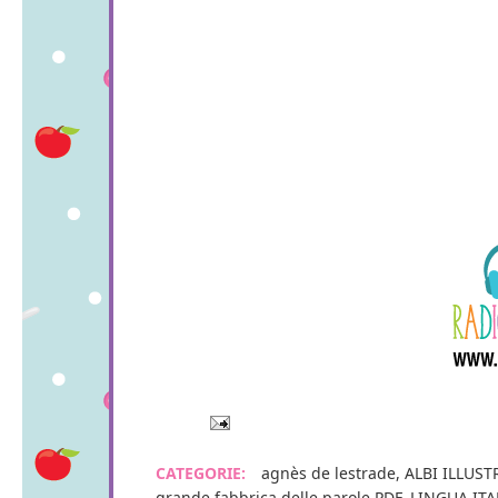
CATEGORIE:
agnès de lestrade
,
ALBI ILLUST
grande fabbrica delle parole PDF
,
LINGUA ITA