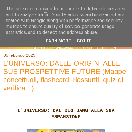
This site uses cookies from Google to deliver its services
and to analyze traffic. Your IP address and user-agent are
shared with Google along with performance and security
metrics to ensure quality of service, generate usage
statistics, and to detect and address abuse.
LEARN MORE
GOT IT
▼
06 febbraio 2025
L'UNIVERSO: DALLE ORIGINI ALLE
SUE PROSPETTIVE FUTURE (Mappe
concettuali, flashcard, riassunti, quiz di
verifica...)
L'UNIVERSO: DAL BIG BANG ALLA SUA
ESPANSIONE