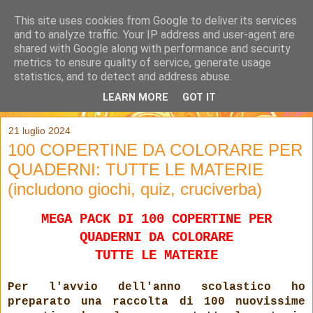
This site uses cookies from Google to deliver its services
and to analyze traffic. Your IP address and user-agent are
shared with Google along with performance and security
metrics to ensure quality of service, generate usage
statistics, and to detect and address abuse.
LEARN MORE
GOT IT
▼
21 luglio 2024
100 COPERTINE DA COLORARE PER
QUADERNI: TUTTE LE MATERIE
(includono giochi, quiz, cruciverba)
MEGA PACK DI 100 COPERTINE PER
QUADERNI DA COLORARE
TUTTE LE MATERIE
Per l'avvio dell'anno scolastico ho
preparato una raccolta di 100 nuovissime