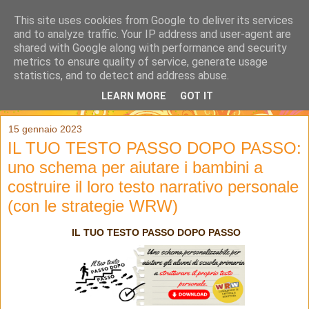
This site uses cookies from Google to deliver its services
and to analyze traffic. Your IP address and user-agent are
shared with Google along with performance and security
metrics to ensure quality of service, generate usage
statistics, and to detect and address abuse.
LEARN MORE
GOT IT
▼
15 gennaio 2023
IL TUO TESTO PASSO DOPO PASSO:
uno schema per aiutare i bambini a
costruire il loro testo narrativo personale
(con le strategie WRW)
IL TUO TESTO PASSO DOPO PASSO