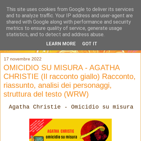
This site uses cookies from Google to deliver its services
and to analyze traffic. Your IP address and user-agent are
shared with Google along with performance and security
metrics to ensure quality of service, generate usage
statistics, and to detect and address abuse.
LEARN MORE
GOT IT
▼
17 novembre 2022
OMICIDIO SU MISURA - AGATHA
CHRISTIE (Il racconto giallo) Racconto,
riassunto, analisi dei personaggi,
struttura del testo (WRW)
Agatha Christie - Omicidio su misura