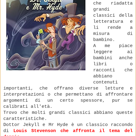
che riadatta
grandi
classici della
letteratura e
li rende a
misura di
bambino.
A me piace
leggere ai
bambini anche
libri o
racconti che
abbiano
contenuti
importanti, che offrano diverse letture e
interpretazioni o che permettano di affrontare
argomenti di un certo spessore, pur se
calibrati all'età.
Trovo che molti grandi classici abbiano queste
caratteristiche.
Dottor Jekyll e Mr Hyde è un classico raccondo
di
Louis Stevenson che affronta il tema del