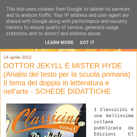
This site uses cookies from Google to deliver its services
and to analyze traffic. Your IP address and user-agent are
shared with Google along with performance and security
metrics to ensure quality of service, generate usage
statistics, and to detect and address abuse.
LEARN MORE
GOT IT
▼
14 aprile 2022
DOTTOR JEKYLL E MISTER HYDE
(Analisi del testo per la scuola primaria)
Il tema del doppio in letteratura e
nell'arte - SCHEDE DIDATTICHE
I Classicini è
una bellissima
collana
pubblicata da
Edizioni El