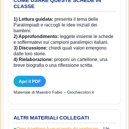
COME USARE QUESTE SCHEDE IN
CLASSE
1) Lettura guidata:
presenta il tema delle
Paralimpiadi e raccogli le idee iniziali dei
bambini.
2) Approfondimento:
leggete insieme le schede
e soffermatevi sui campioni paralimpici italiani.
3) Discussione:
chiedi quali valori emergono
dalle loro storie.
4) Rielaborazione:
proponi un cartellone, una
breve biografia o una riflessione scritta.
Apri il PDF
Materiale di Maestro Fabio – Giochiecolori.it
ALTRI MATERIALI COLLEGATI
Ogni bambino è un pianeta da esplorare
– Un