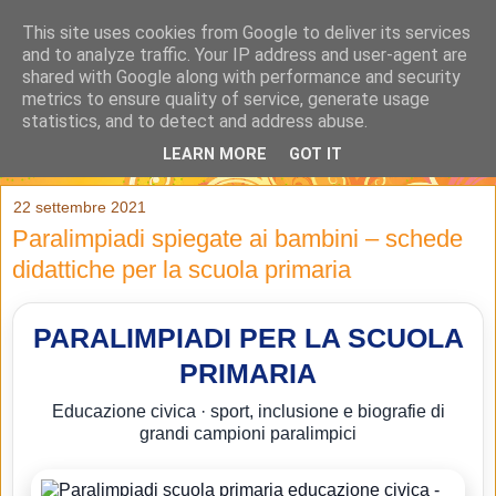
This site uses cookies from Google to deliver its services
and to analyze traffic. Your IP address and user-agent are
shared with Google along with performance and security
metrics to ensure quality of service, generate usage
statistics, and to detect and address abuse.
LEARN MORE
GOT IT
▼
22 settembre 2021
Paralimpiadi spiegate ai bambini – schede
didattiche per la scuola primaria
PARALIMPIADI PER LA SCUOLA
PRIMARIA
Educazione civica · sport, inclusione e biografie di
grandi campioni paralimpici