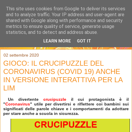
This site uses cookies from Google to deliver its services
and to analyze traffic. Your IP address and user-agent are
shared with Google along with performance and security
metrics to ensure quality of service, generate usage
statistics, and to detect and address abuse.
LEARN MORE
GOT IT
▼
02 settembre 2020
GIOCO: IL CRUCIPUZZLE DEL
CORONAVIRUS (COVID 19) ANCHE
IN VERSIONE INTERATTIVA PER LA
LIM
Un divertente
crucipuzzle
il cui protagonista è il
"
Coronavirus
" utile per divertirsi e riflettere coi bambini sui
significati delle parole chiave e i comportamenti da adottare
per stare anche a scuola in sicurezza.