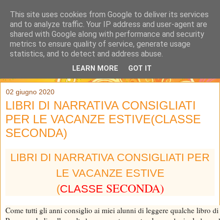
This site uses cookies from Google to deliver its services
and to analyze traffic. Your IP address and user-agent are
shared with Google along with performance and security
metrics to ensure quality of service, generate usage
statistics, and to detect and address abuse.
LEARN MORE
GOT IT
▼
02 giugno 2020
LIBRI DI NARRATIVA CONSIGLIATI
PER LE VACANZE ESTIVE(CLASSE
SECONDA)
LIBRI DI NARRATIVA CONSIGLIATI PER
LE VACANZE ESTIVE
SECONDA)
(
CLASSE
Come tutti gli anni consiglio ai miei alunni di leggere qualche libro di