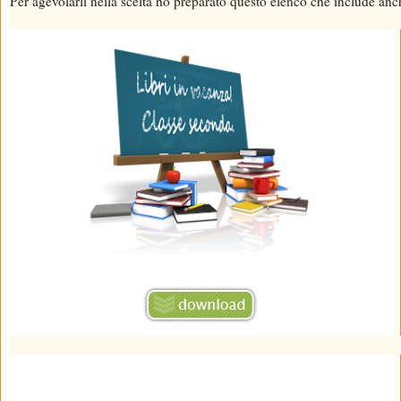
Per agevolarli nella scelta ho preparato questo elenco che include anc