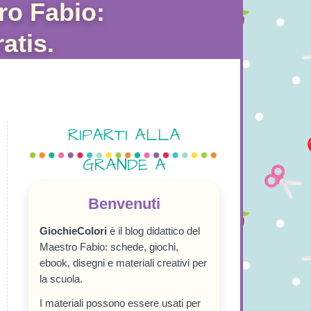
ro Fabio:
atis.
RIPARTI ALLA
GRANDE A
SETTEMBRE!
Benvenuti
GiochieColori
è il blog didattico del
Maestro Fabio: schede, giochi,
ebook, disegni e materiali creativi per
la scuola.
I materiali possono essere usati per