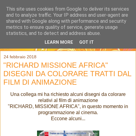
This site uses cookies from Google to deliver its services
and to analyze traffic. Your IP address and user-agent are
shared with Google along with performance and security
metrics to ensure quality of service, generate usage
statistics, and to detect and address abuse.
LEARN MORE
GOT IT
▼
24 febbraio 2018
"RICHARD MISSIONE AFRICA"
DISEGNI DA COLORARE TRATTI DAL
FILM DI ANIMAZIONE
Una collega mi ha richiesto alcuni disegni da colorare
relativi al film di animazione
"RICHARD, MISSIONE AFRICA", in questo momento in
programmazione al cinema.
Eccone alcuni...