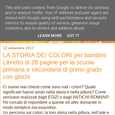
This site uses cookies from Google to deliver its services
and to analyze traffic. Your IP address and user-agent are
shared with Google along with performance and security
metrics to ensure quality of service, generate usage
statistics, and to detect and address abuse.
LEARN MORE
GOT IT
▼
12 settembre 2017
LA STORIA DEI COLORI per bambini:
Libretto di 28 pagine per la scuola
primaria e secondaria di primo grado
con giochi
Ci siamo mai chiesti come sono nati i colori? Quale
significato hanno avuto nella storia e nella pittura? Come
venivano realizzati dagli EGIZI o dagli ANTICHI ROMANI?
Ho cercato di rispondere a queste ed altre domande in
modo semplice ma esaustivo.
Un percorso sui colori, la loro storia nella pittura, nell'arte e