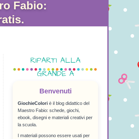
ro Fabio:
atis.
RIPARTI ALLA
GRANDE A
SETTEMBRE!
Benvenuti
GiochieColori
è il blog didattico del
Maestro Fabio: schede, giochi,
ebook, disegni e materiali creativi per
la scuola.
I materiali possono essere usati per