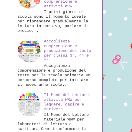
comprensione e
attività WRW
I primi giorni di
scuola sono il momento ideale
per riprendere gradualmente la
lettura in corsivo, parlare di
emozio...
Accoglienza:
comprensione e
produzione del testo
per classi 3ª, 4ª e
5ª
Accoglienza:
comprensione e produzione del
testo per la scuola primaria Un
percorso completo per iniziare
il nuovo anno scola...
Il Menù del Lettore:
attività WRW per
leggere, capire e
scrivere
Il Menù del Lettore
Materiale WRW per
laboratori di lettura e
scrittura Come trasformare la