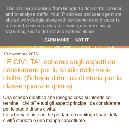
This site uses cookies from Google to deliver its services
and to analyze traffic. Your IP address and user-agent are
shared with Google along with performance and security
metrics to ensure quality of service, generate usage
statistics, and to detect and address abuse.
LEARN MORE
GOT IT
▼
19 novembre 2016
LE CIVILTA': schema sugli aspetti da
considerare per lo studio delle varie
civiltà. (Scheda didattica di storia per la
classe quarta e quinta)
Una scheda didattica che insegna cosa si intende col
termine: "civiltà" e tutti gli aspetti principali da considerare
per lo studio di una civiltà.
Lo schema è utile anche per fare un riepilogo finale della
civiltà studiata o una mappa concettuale.