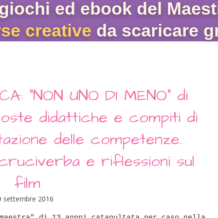
giochi ed ebook del Maest
rse creative
da scaricare gr
CA: "NON UNO DI MENO" di
te didattiche e compiti di
utazione delle competenze.
ruciverba e riflessioni sul
film
9 settembre 2016
maestra" di 13 annni catapultata per caso nella