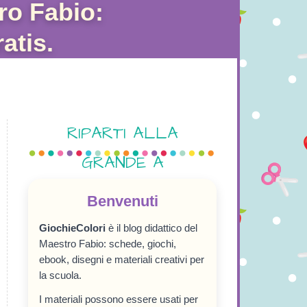
ro Fabio:
atis.
RIPARTI ALLA
GRANDE A
SETTEMBRE!
Benvenuti
GiochieColori
è il blog didattico del
Maestro Fabio: schede, giochi,
ebook, disegni e materiali creativi per
la scuola.
I materiali possono essere usati per