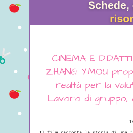
Schede, 
riso
CINEMA E DIDATTI
ZHANG YIMOU propos
realtà per la val
Lavoro di gruppo, c
1
Il film racconta la storia di una "