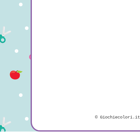
©
Giochiecolori.i