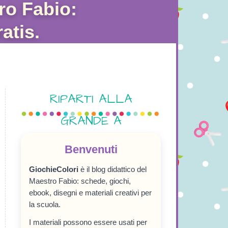
ro Fabio:
atis.
RIPARTI ALLA
GRANDE A
SETTEMBRE!
Benvenuti
GiochieColori
è il blog didattico del
Maestro Fabio: schede, giochi,
ebook, disegni e materiali creativi per
la scuola.
I materiali possono essere usati per