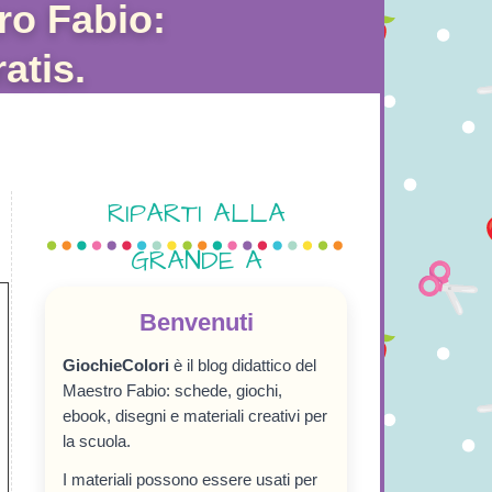
ro Fabio:
atis.
RIPARTI ALLA
GRANDE A
SETTEMBRE!
Benvenuti
GiochieColori
è il blog didattico del
Maestro Fabio: schede, giochi,
ebook, disegni e materiali creativi per
la scuola.
I materiali possono essere usati per