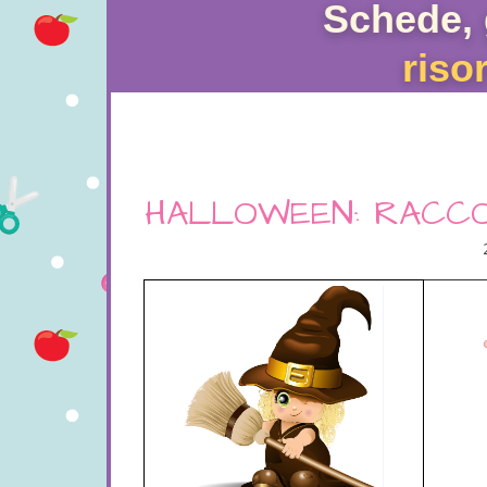
Schede, 
riso
HALLOWEEN: RACCOL