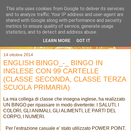
This site uses cookies from Google to deliver its services
and to analyze traffic. Your IP address and user-agent are
shared with Google along with performance and security
metrics to ensure quality of service, generate usage
statistics, and to detect and address abuse.
LEARN MORE
GOT IT
▼
14 ottobre 2014
ENGLISH BINGO_-_ BINGO IN
INGLESE CON 99 CARTELLE
(CLASSE SECONDA, CLASSE TERZA
SCUOLA PRIMARIA)
La mia collega di classe che insegna inglese, ha realizzato
UN BINGO per ripassare in modo divertente: I SALUTI, I
COLORI, GLI ANIMALI, GLI ALIMENTI, LE PARTI DEL
CORPO, I NUMERI.
Per l'estrazione casuale e' stato utilizzato POWER POINT.