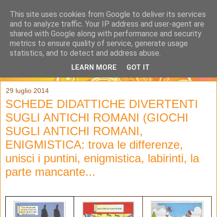
This site uses cookies from Google to deliver its services
and to analyze traffic. Your IP address and user-agent are
shared with Google along with performance and security
metrics to ensure quality of service, generate usage
statistics, and to detect and address abuse.
LEARN MORE
GOT IT
▼
29 luglio 2014
SCHEDE DIDATTICHE DIVERTENTI
SUGLI ANTICHI ROMANI (GIOCHI
SUGLI ANTICHI ROMANI,
ENIGMISTICA: trova le differenze,
unisci i puntini, enigmistica, labirinti, la
parte mancante...