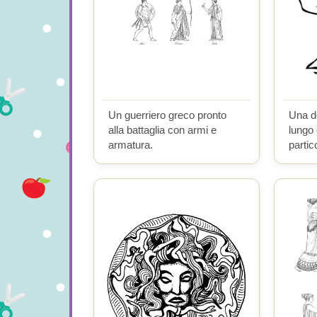
Un guerriero greco pronto
Una d
alla battaglia con armi e
lungo 
armatura.
partico