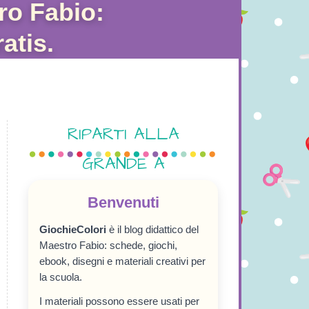
ro Fabio:
atis.
RIPARTI ALLA
GRANDE A
SETTEMBRE!
Benvenuti
GiochieColori
è il blog didattico del
Maestro Fabio: schede, giochi,
ebook, disegni e materiali creativi per
la scuola.
I materiali possono essere usati per