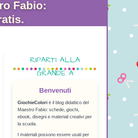
ro Fabio:
atis.
RIPARTI ALLA
GRANDE A
SETTEMBRE!
Benvenuti
GiochieColori
è il blog didattico del
Maestro Fabio: schede, giochi,
ebook, disegni e materiali creativi per
la scuola.
I materiali possono essere usati per