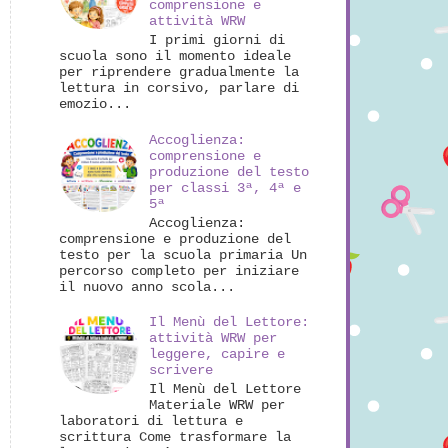
comprensione e
attività WRW
I primi giorni di
scuola sono il momento ideale
per riprendere gradualmente la
lettura in corsivo, parlare di
emozio...
Accoglienza:
comprensione e
produzione del testo
per classi 3ª, 4ª e
5ª
Accoglienza:
comprensione e produzione del
testo per la scuola primaria Un
percorso completo per iniziare
il nuovo anno scola...
Il Menù del Lettore:
attività WRW per
leggere, capire e
scrivere
Il Menù del Lettore
Materiale WRW per
laboratori di lettura e
scrittura Come trasformare la