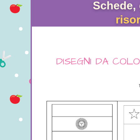
Schede, 
riso
DISEGNI DA COL