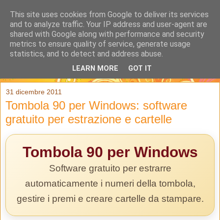
This site uses cookies from Google to deliver its services
and to analyze traffic. Your IP address and user-agent are
shared with Google along with performance and security
metrics to ensure quality of service, generate usage
statistics, and to detect and address abuse.
LEARN MORE
GOT IT
▼
31 dicembre 2011
Tombola 90 per Windows: software
gratuito per estrazione e cartelle
Tombola 90 per Windows
Software gratuito per estrarre
automaticamente i numeri della tombola,
gestire i premi e creare cartelle da stampare.