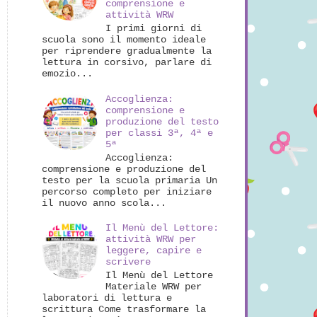
comprensione e
attività WRW
I primi giorni di
scuola sono il momento ideale
per riprendere gradualmente la
lettura in corsivo, parlare di
emozio...
Accoglienza:
comprensione e
produzione del testo
per classi 3ª, 4ª e
5ª
Accoglienza:
comprensione e produzione del
testo per la scuola primaria Un
percorso completo per iniziare
il nuovo anno scola...
Il Menù del Lettore:
attività WRW per
leggere, capire e
scrivere
Il Menù del Lettore
Materiale WRW per
laboratori di lettura e
scrittura Come trasformare la