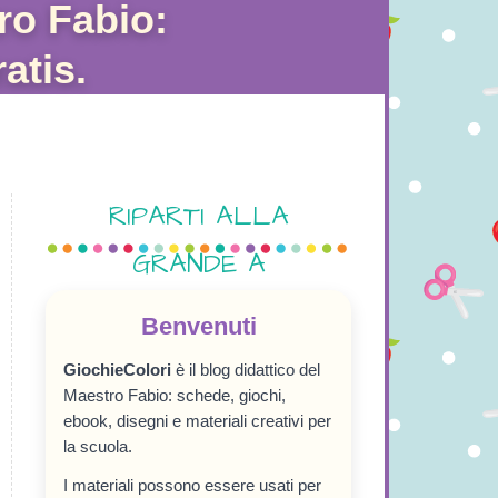
ro Fabio:
atis.
RIPARTI ALLA
GRANDE A
SETTEMBRE!
Benvenuti
GiochieColori
è il blog didattico del
Maestro Fabio: schede, giochi,
ebook, disegni e materiali creativi per
la scuola.
I materiali possono essere usati per