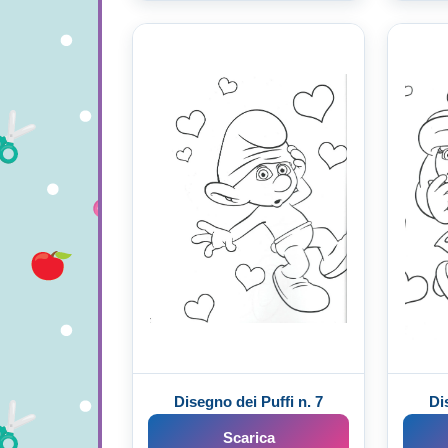
Disegno dei Puffi n. 7
Di
Scarica