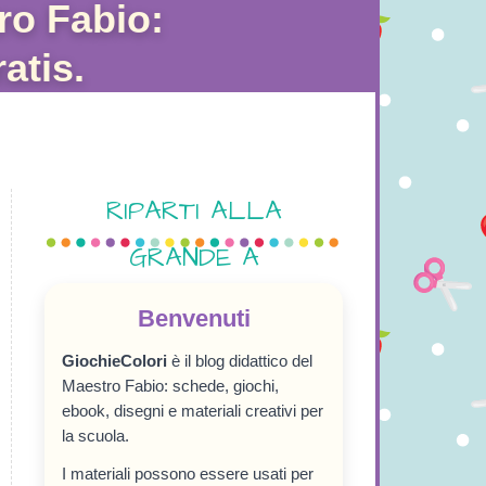
ro Fabio:
atis.
RIPARTI ALLA
GRANDE A
SETTEMBRE!
Benvenuti
GiochieColori
è il blog didattico del
Maestro Fabio: schede, giochi,
ebook, disegni e materiali creativi per
la scuola.
I materiali possono essere usati per