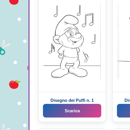
Disegno dei Puffi n. 1
Di
Scarica