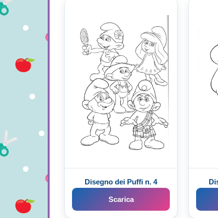
Disegno dei Puffi n. 4
Di
Scarica