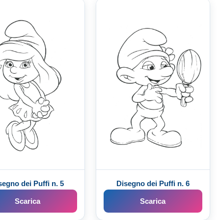
segno dei Puffi n. 5
Disegno dei Puffi n. 6
Scarica
Scarica