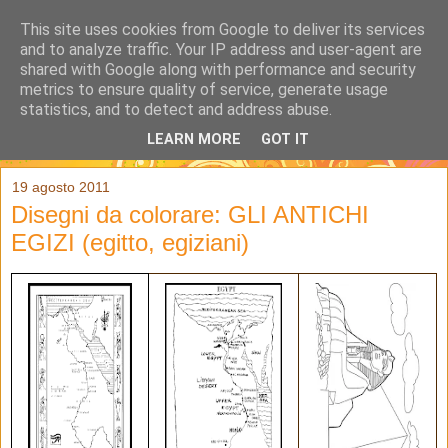
This site uses cookies from Google to deliver its services
and to analyze traffic. Your IP address and user-agent are
shared with Google along with performance and security
metrics to ensure quality of service, generate usage
statistics, and to detect and address abuse.
LEARN MORE
GOT IT
▼
19 agosto 2011
Disegni da colorare: GLI ANTICHI
EGIZI (egitto, egiziani)