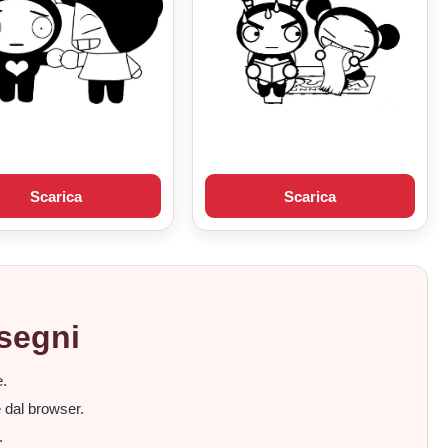
Scarica
Scarica
isegni
e.
 dal browser.
.