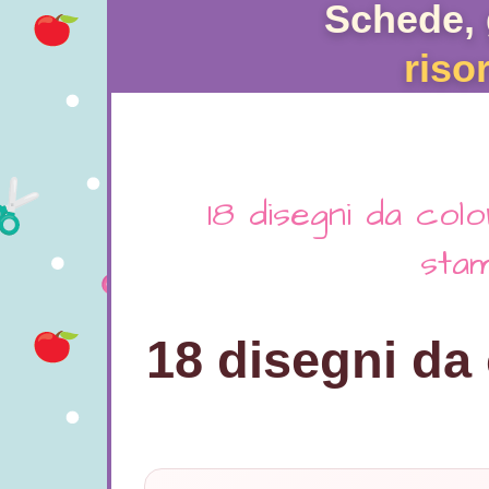
Schede, 
riso
18 disegni da co
sta
18 disegni da 