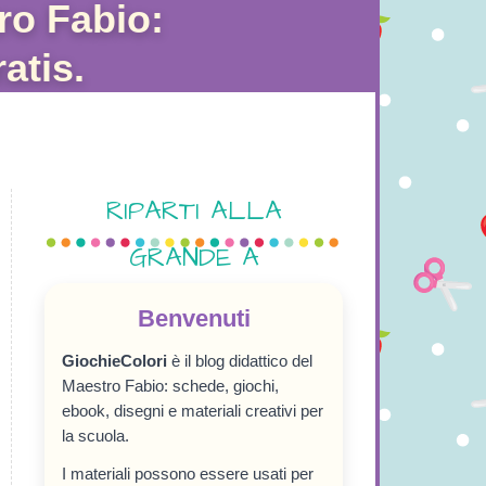
ro Fabio:
atis.
RIPARTI ALLA
GRANDE A
SETTEMBRE!
Benvenuti
GiochieColori
è il blog didattico del
Maestro Fabio: schede, giochi,
ebook, disegni e materiali creativi per
la scuola.
I materiali possono essere usati per