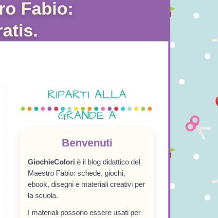
ro Fabio:
atis.
RIPARTI ALLA
GRANDE A
SETTEMBRE!
Benvenuti
GiochieColori
è il blog didattico del
Maestro Fabio: schede, giochi,
ebook, disegni e materiali creativi per
la scuola.
I materiali possono essere usati per