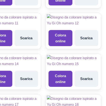
line
online
lora
Colora
Scarica
Scarica
line
online
lora
Colora
Scarica
Scarica
line
online