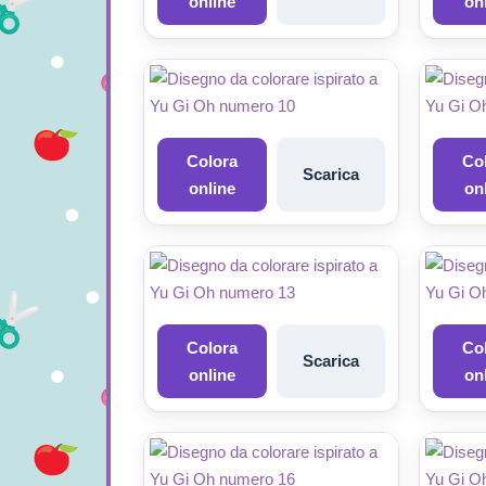
online
on
Colora
Co
Scarica
online
on
Colora
Co
Scarica
online
on