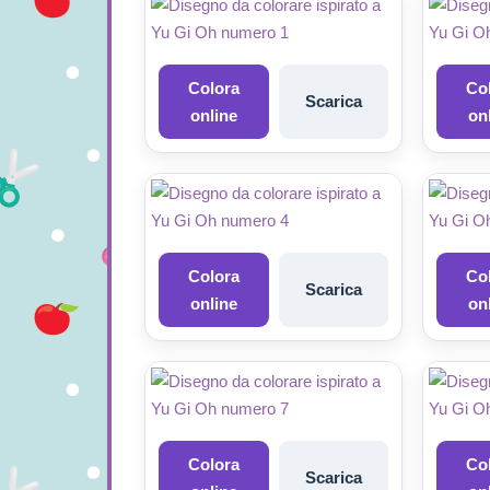
Colora
Co
Scarica
online
on
Colora
Co
Scarica
online
on
Colora
Co
Scarica