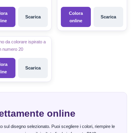
lora
Colora
Scarica
Scarica
line
online
lora
Scarica
line
rettamente online
 sul disegno selezionato. Puoi scegliere i colori, riempire le