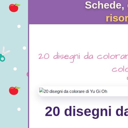
Schede, 
riso
20 disegni da colora
col
20 disegni d