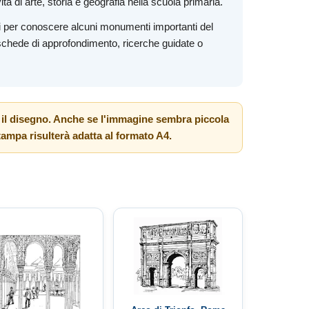
vità di arte, storia e geografia nella scuola primaria.
ti per conoscere alcuni monumenti importanti del
 schede di approfondimento, ricerche guidate o
e il disegno. Anche se l'immagine sembra piccola
tampa risulterà adatta al formato A4.