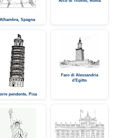
Arco di Trionfo, Roma
Alhambra, Spagna
Faro di Alessandria
d'Egitto
orre pendente, Pisa