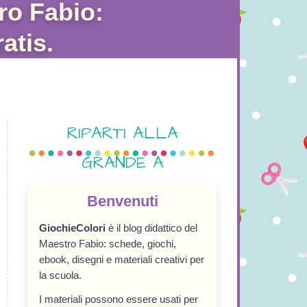
ro Fabio:
atis.
RIPARTI ALLA
GRANDE A
SETTEMBRE!
Benvenuti
GiochieColori
è il blog didattico del
Maestro Fabio: schede, giochi,
ebook, disegni e materiali creativi per
la scuola.
I materiali possono essere usati per