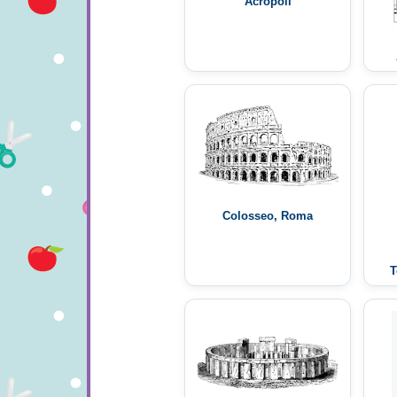
Acropoli
Colosseo, Roma
T