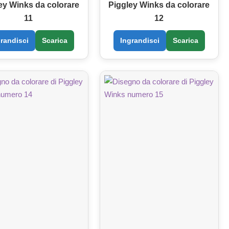
ey Winks da colorare
Piggley Winks da colorare
11
12
grandisci
Scarica
Ingrandisci
Scarica