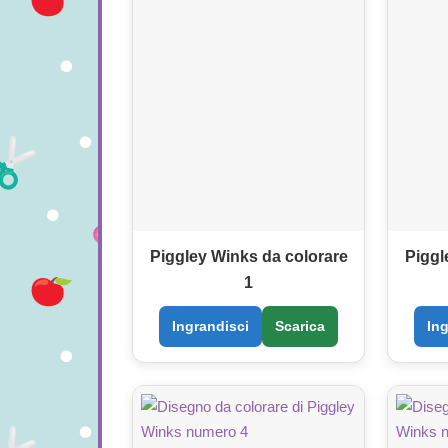
Piggley Winks da colorare
Piggl
1
Ingrandisci
Scarica
In