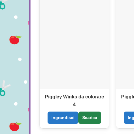
Piggley Winks da colorare
Piggl
4
Ingrandisci
Scarica
In