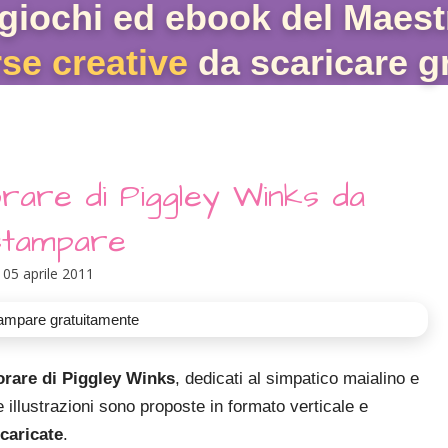
giochi ed ebook del Maest
rse creative
da scaricare gr
orare di Piggley Winks da
stampare
05 aprile 2011
orare di Piggley Winks
, dedicati al simpatico maialino e
e illustrazioni sono proposte in formato verticale e
caricate
.