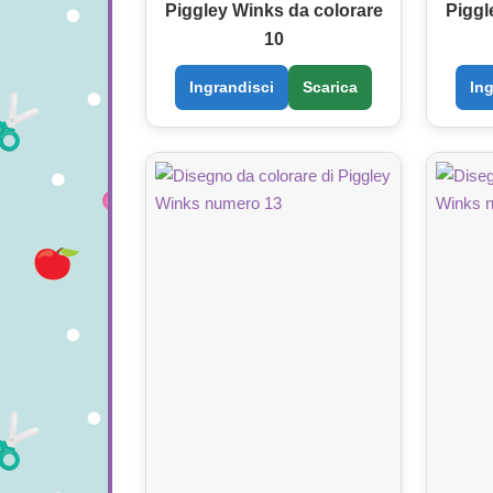
Piggley Winks da colorare
Piggl
10
Ingrandisci
Scarica
In