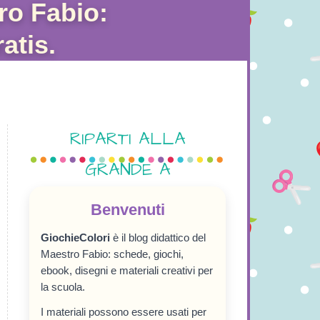
ro Fabio:
atis.
RIPARTI ALLA
GRANDE A
SETTEMBRE!
Benvenuti
GiochieColori
è il blog didattico del
Maestro Fabio: schede, giochi,
ebook, disegni e materiali creativi per
la scuola.
I materiali possono essere usati per