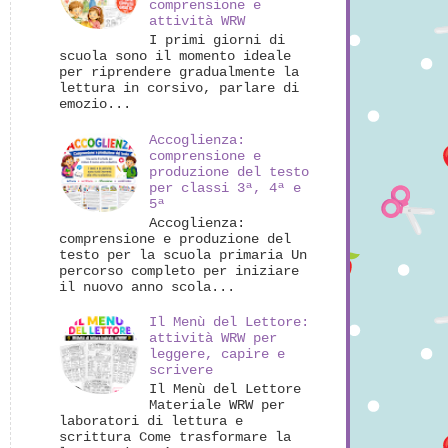
comprensione e
attività WRW
I primi giorni di
scuola sono il momento ideale
per riprendere gradualmente la
lettura in corsivo, parlare di
emozio...
Accoglienza:
comprensione e
produzione del testo
per classi 3ª, 4ª e
5ª
Accoglienza:
comprensione e produzione del
testo per la scuola primaria Un
percorso completo per iniziare
il nuovo anno scola...
Il Menù del Lettore:
attività WRW per
leggere, capire e
scrivere
Il Menù del Lettore
Materiale WRW per
laboratori di lettura e
scrittura Come trasformare la