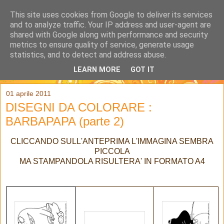
This site uses cookies from Google to deliver its services
and to analyze traffic. Your IP address and user-agent are
shared with Google along with performance and security
metrics to ensure quality of service, generate usage
statistics, and to detect and address abuse.
LEARN MORE
GOT IT
▼
01 aprile 2011
DISEGNI DA COLORARE :
BARBAPAPA (parte 2)
CLICCANDO SULL'ANTEPRIMA L'IMMAGINA SEMBRA
PICCOLA
MA STAMPANDOLA RISULTERA' IN FORMATO A4