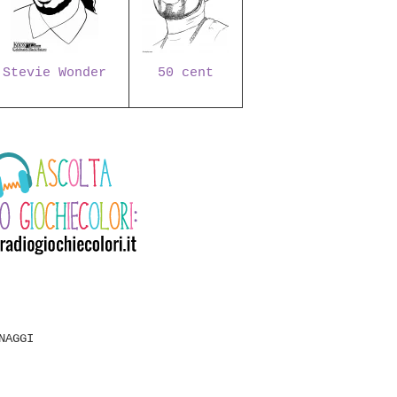
Stevie Wonder
50 cent
NAGGI