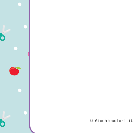
©
Giochiecolori.i