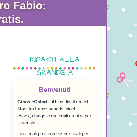
ro Fabio:
atis.
RIPARTI ALLA
GRANDE A
SETTEMBRE!
Benvenuti
GiochieColori
è il blog didattico del
Maestro Fabio: schede, giochi,
ebook, disegni e materiali creativi per
la scuola.
I materiali possono essere usati per